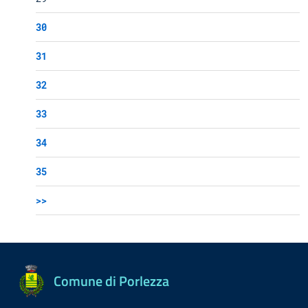
30
31
32
33
34
35
>>
Comune di Porlezza