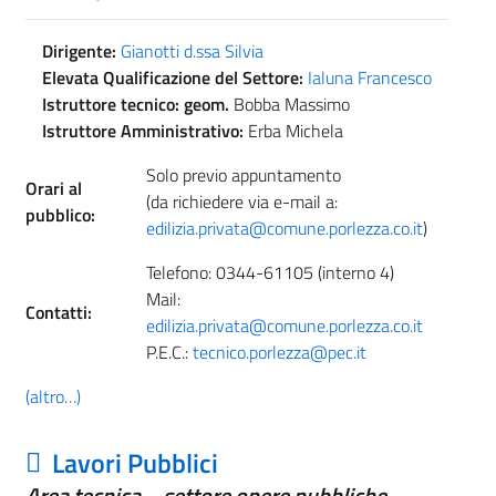
Dirigente:
Gianotti d.ssa Silvia
Elevata Qualificazione del Settore:
Ialuna Francesco
Istruttore tecnico: geom.
Bobba Massimo
Istruttore Amministrativo:
Erba Michela
Solo previo appuntamento
Orari al
(da richiedere via e-mail a:
pubblico:
edilizia.privata@comune.porlezza.co.it
)
Telefono: 0344-61105 (interno 4)
Mail:
Contatti:
edilizia.privata@comune.porlezza.co.it
P.E.C.:
tecnico.porlezza@pec.it
(altro…)
Lavori Pubblici
Area tecnica – settore opere pubbliche,