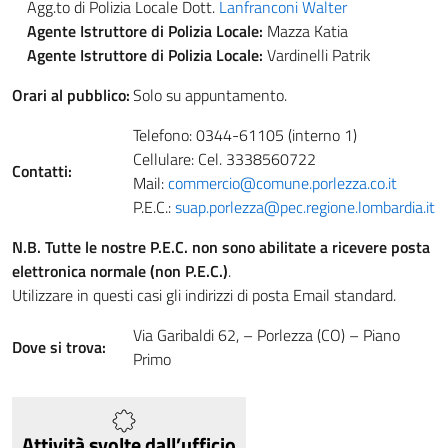
Agg.to di Polizia Locale Dott.
Lanfranconi Walter
Agente Istruttore di Polizia Locale:
Mazza Katia
Agente Istruttore di Polizia Locale:
Vardinelli Patrik
Orari al pubblico:
Solo su appuntamento.
Telefono: 0344-61105 (interno 1)
Cellulare: Cel. 3338560722
Contatti:
Mail:
commercio@comune.porlezza.co.it
P.E.C.:
suap.porlezza@pec.regione.lombardia.it
N.B. Tutte le nostre P.E.C. non sono abilitate a ricevere posta
elettronica normale (non P.E.C.)
.
Utilizzare in questi casi gli indirizzi di posta Email standard.
Via Garibaldi 62, – Porlezza (CO) – Piano
Dove si trova:
Primo
Attività svolte dall’ufficio