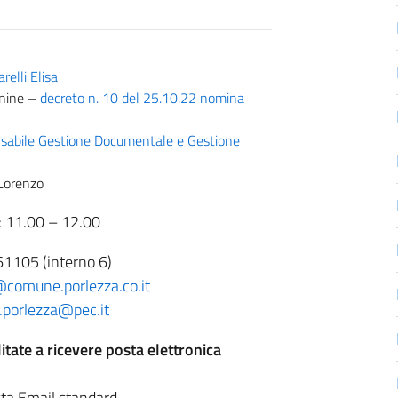
relli Elisa
anine –
decreto n. 10 del 25.10.22 nomina
nsabile Gestione Documentale e Gestione
Lorenzo
: 11.00 – 12.00
61105 (interno 6)
@comune.porlezza.co.it
a.porlezza@pec.it
litate a ricevere posta elettronica
posta Email standard.