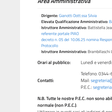
Area Amministrativa
Dirigente:
Gianotti Dott.ssa Silvia
Elevata Qualificazione Amministrativo:
Ba
Istruttore Amministrativo:
Battistella Je
referente portale PIAO
decreto n. 05 del 10.06.25 nomina Respo
Protocollo
Istruttore Amministrativo:
Brambillaschi 
Orari al pubblico:
Lunedì e venerdì
Telefono: 0344-
Contatti:
Mail:
segreteria
P.E.C.:
segreteri
N.B. Tutte le nostre P.E.C. non sono abi
normale (non P.E.C.)
.
Utilizzare in questi casi gli indirizzi di 