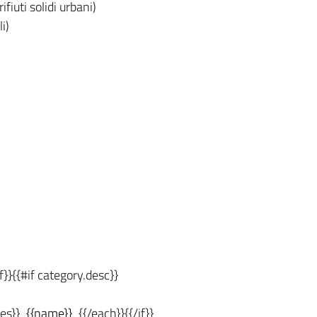
iuti solidi urbani)
i)
if}}{{#if category.desc}}
es}}
{{name}}
{{/each}}{{/if}}