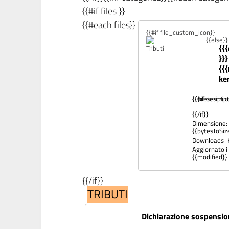
{{#if files }}
{{#each files}}
{{#if file_custom_icon}}
{{else}
{{
}}}
{{
ke
{{#if descrip
{{{descriptio
{{/if}}
Dimensione:
{{bytesToSiz
Downloads
Aggiornato il
{{modified}}
{{/if}}
TRIBUTI
Dichiarazione sospensio