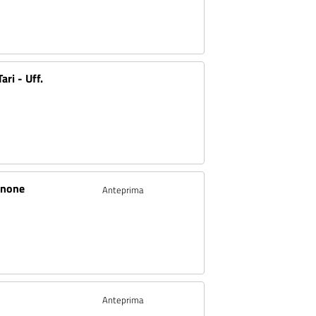
ri - Uff.
anone
Anteprima
I
Anteprima