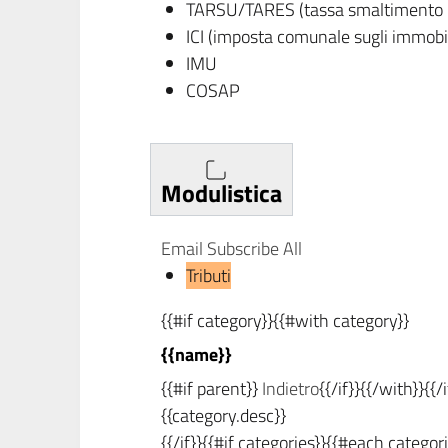
TARSU/TARES (tassa smaltimento rif
ICI (imposta comunale sugli immobil
IMU
COSAP
Modulistica
Email Subscribe All
Tributi
{{#if category}}{{#with category}}
{{name}}
{{#if parent}}
Indietro
{{/if}}{{/with}}{{/
{{category.desc}}
{{/if}}{{#if categories}}{{#each categori