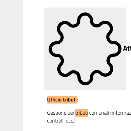
At
Ufficio tributi
:
Gestione dei
tributi
comunali (informazio
controlli ecc.)