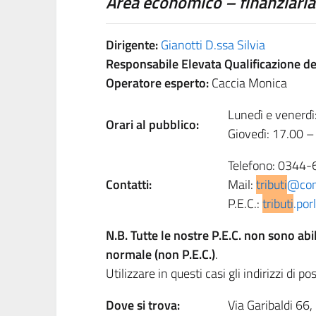
Area economico – finanziaria
Dirigente:
Gianotti D.ssa Silvia
Responsabile Elevata Qualificazione de
Operatore esperto:
Caccia Monica
Lunedì e venerdì
Orari al pubblico:
Giovedì: 17.00 –
Telefono: 0344-
Contatti:
Mail:
tributi
@comu
P.E.C.:
tributi
.por
N.B. Tutte le nostre P.E.C. non sono abi
normale (non P.E.C.)
.
Utilizzare in questi casi gli indirizzi di 
Dove si trova:
Via Garibaldi 66,