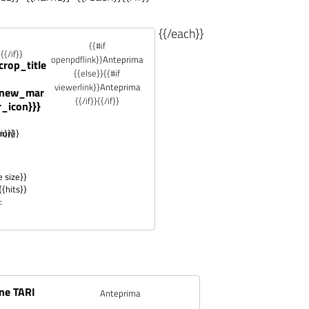
{{/each}}
{{#if
}
{{/if}}
openpdflink}}
Anteprima
{crop_title
{{else}}{{#if
viewerlink}}
Anteprima
{new_mar
{{/if}}{{/if}}
r_icon}}}
tion}}
n}}}
e size}}
{{hits}}
:
ne TARI
Anteprima