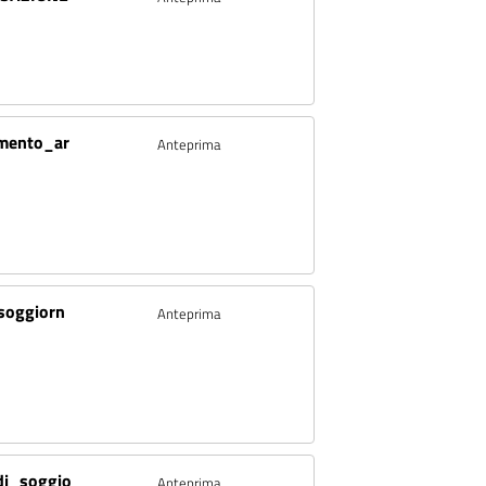
mento_ar
Anteprima
soggiorn
Anteprima
di_soggio
Anteprima