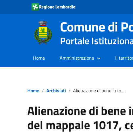
Comune di Po
Portale Istituzion
Home
Amministrazione
Il territo
Home
Archiviati
Alienazione di bene immobile: porzione del mappale 1017, censuario di Porlezza in frazione Begna
Alienazione di bene 
del mappale 1017, c