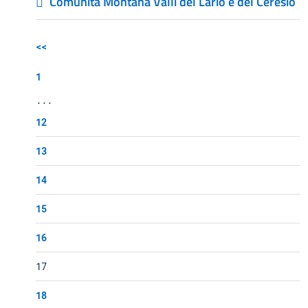
Comunità Montana Valli del Lario e del Ceresio
<<
1
...
12
13
14
15
16
17
18