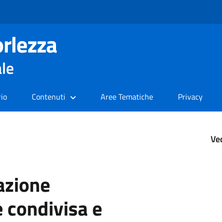
rlezza
ale
rio
Contenuti
Aree Tematiche
Privacy
Ve
azione
 condivisa e