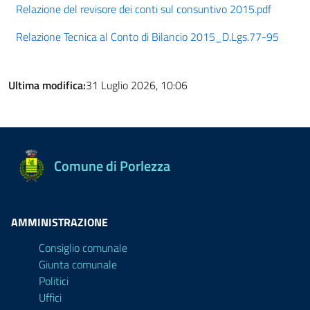
Relazione del revisore dei conti sul consuntivo 2015.pdf
Relazione Tecnica al Conto di Bilancio 2015_D.Lgs.77-95
Ultima modifica:
31 Luglio 2026, 10:06
Comune di Porlezza
AMMINISTRAZIONE
Consiglio comunale
Giunta comunale
Politici
Uffici