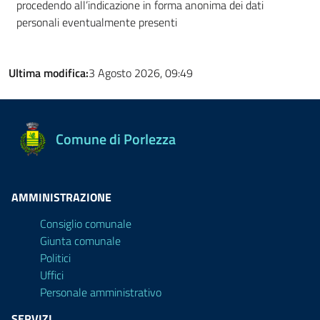
procedendo all’indicazione in forma anonima dei dati
personali eventualmente presenti
Ultima modifica:
3 Agosto 2026, 09:49
Comune di Porlezza
AMMINISTRAZIONE
Consiglio comunale
Giunta comunale
Politici
Uffici
Personale amministrativo
SERVIZI