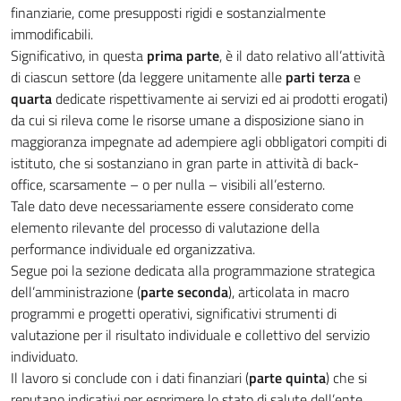
finanziarie, come presupposti rigidi e sostanzialmente
immodificabili.
Significativo, in questa
prima parte
, è il dato relativo all’attività
di ciascun settore (da leggere unitamente alle
parti terza
e
quarta
dedicate rispettivamente ai servizi ed ai prodotti erogati)
da cui si rileva come le risorse umane a disposizione siano in
maggioranza impegnate ad adempiere agli obbligatori compiti di
istituto, che si sostanziano in gran parte in attività di back-
office, scarsamente – o per nulla – visibili all’esterno.
Tale dato deve necessariamente essere considerato come
elemento rilevante del processo di valutazione della
performance individuale ed organizzativa.
Segue poi la sezione dedicata alla programmazione strategica
dell’amministrazione (
parte seconda
), articolata in macro
programmi e progetti operativi, significativi strumenti di
valutazione per il risultato individuale e collettivo del servizio
individuato.
Il lavoro si conclude con i dati finanziari (
parte quinta
) che si
reputano indicativi per esprimere lo stato di salute dell’ente.