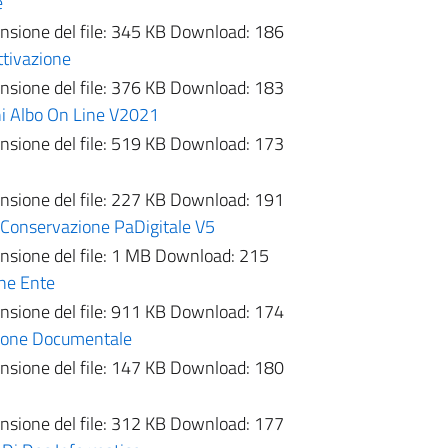
e
sione del file:
345 KB
Download:
186
ttivazione
sione del file:
376 KB
Download:
183
ni Albo On Line V2021
sione del file:
519 KB
Download:
173
sione del file:
227 KB
Download:
191
 Conservazione PaDigitale V5
sione del file:
1 MB
Download:
215
ne Ente
sione del file:
911 KB
Download:
174
tione Documentale
sione del file:
147 KB
Download:
180
sione del file:
312 KB
Download:
177