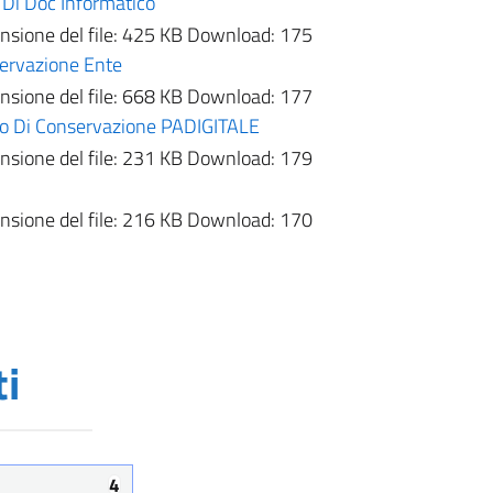
 Di Doc Informatico
sione del file:
425 KB
Download:
175
servazione Ente
sione del file:
668 KB
Download:
177
zio Di Conservazione PADIGITALE
sione del file:
231 KB
Download:
179
sione del file:
216 KB
Download:
170
i
4