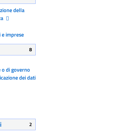
zione della
za
i e imprese
8
e o di governo
cazione dei dati
i
2