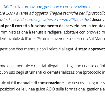
da AGID sulla formazione, gestione e conservazione dei docu
bre 2021 avente ad oggetto “Regole tecniche per il protocollo 
ale di cui al
decreto legislativo 7 marzo 2005, n. 82
“,
descriv
oni per il corretto funzionamento del servizio per la tenuta 
Amministrazione è tenuta a redigere, adottare con provvedime
dentificabile dell’area “Amministrazione trasparente”, il Man
gestione documentale con i relativi allegati
è stato
approva
tione documentale e relativi allegati, dettagliano quanto defi
buon uso degli strumenti di dematerializzazione (protocollo in
ale vi è il
manuale di conservazione
che descrive l’organizzaz
sposizioni delle Linee guida AGID sulla formazione, gestione 