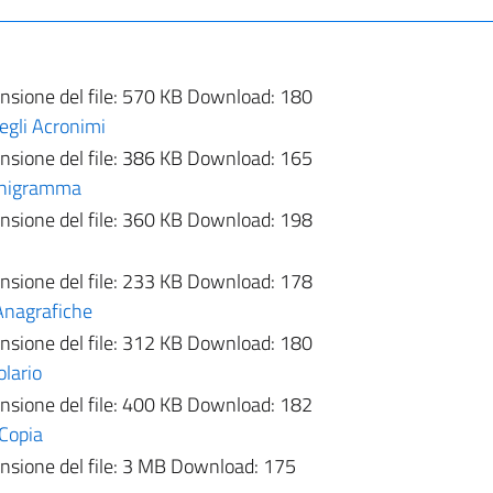
sione del file:
570 KB
Download:
180
egli Acronimi
sione del file:
386 KB
Download:
165
onigramma
sione del file:
360 KB
Download:
198
sione del file:
233 KB
Download:
178
Anagrafiche
sione del file:
312 KB
Download:
180
olario
sione del file:
400 KB
Download:
182
 Copia
sione del file:
3 MB
Download:
175