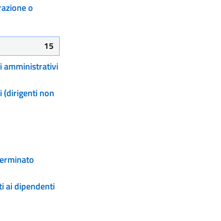
orazione o
15
li amministrativi
li (dirigenti non
terminato
ti ai dipendenti